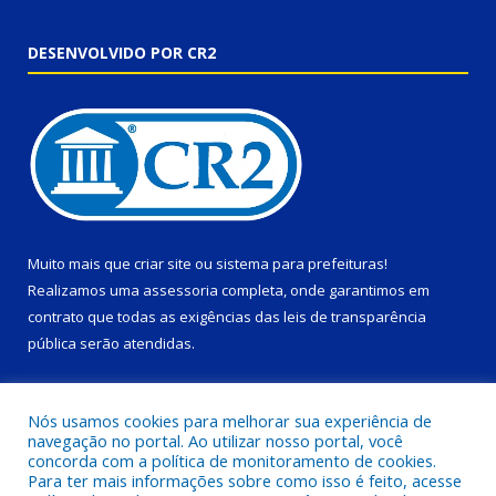
DESENVOLVIDO POR CR2
Muito mais que
criar site
ou
sistema para prefeituras
!
Realizamos uma
assessoria
completa, onde garantimos em
contrato que todas as exigências das
leis de transparência
pública
serão atendidas.
Conheça o
PNTP
e o
Radar da Transparência Pública
Nós usamos cookies para melhorar sua experiência de
navegação no portal. Ao utilizar nosso portal, você
concorda com a política de monitoramento de cookies.
Para ter mais informações sobre como isso é feito, acesse