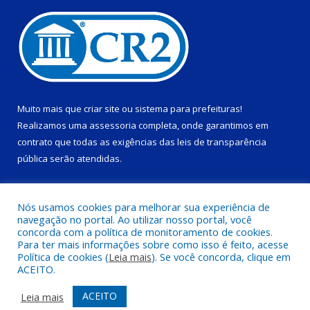
Muito mais que
criar site
ou
sistema para prefeituras
!
Realizamos uma
assessoria
completa, onde garantimos em
contrato que todas as exigências das
leis de transparência
pública
serão atendidas.
Conheça o
PNTP
e o
Radar da Transparência Pública
Nós usamos cookies para melhorar sua experiência de
navegação no portal. Ao utilizar nosso portal, você
concorda com a política de monitoramento de cookies.
Para ter mais informações sobre como isso é feito, acesse
Política de cookies (
Leia mais
). Se você concorda, clique em
Todos os direitos reservados a Prefeitura Municipal de Ponta de
ACEITO.
Pedras.
ACEITO
Leia mais
Acessar Área Administrativa
Acessar Webmail