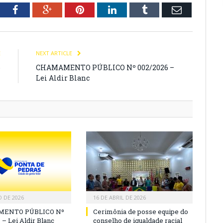
tter
Facebook
Google+
Pinterest
LinkedIn
Tumblr
Email
E
NEXT ARTICLE
o
CHAMAMENTO PÚBLICO Nº 002/2026 –
l
Lei Aldir Blanc
O DE 2026
16 DE ABRIL DE 2026
ENTO PÚBLICO Nº
Cerimônia de posse equipe do
 – Lei Aldir Blanc
conselho de igualdade racial