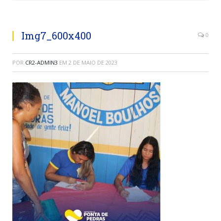
Img7_600x400
0
POR
CR2-ADMIN3
EM
2 DE MAIO DE 2023