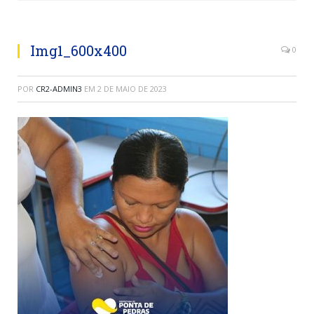
Img1_600x400
0
POR
CR2-ADMIN3
EM
2 DE MAIO DE 2023