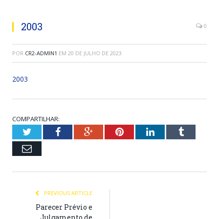
2003
0
POR
CR2-ADMIN1
EM
20 DE JULHO DE 2023
2003
COMPARTILHAR:
Twitter
Facebook
Google+
Pinterest
LinkedIn
Tumblr
Email
PREVIOUS ARTICLE
Parecer Prévio e
Julgamento de