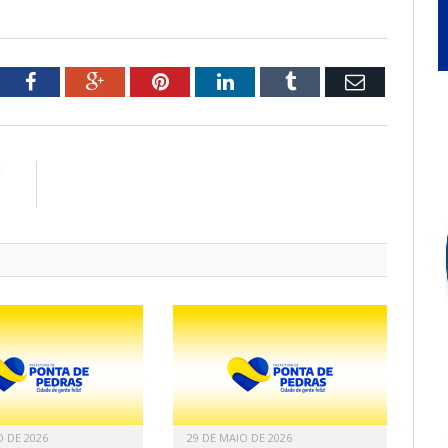
tter
Facebook
Google+
Pinterest
LinkedIn
Tumblr
Email
E
s
O DE 2026
29 DE MAIO DE 2026