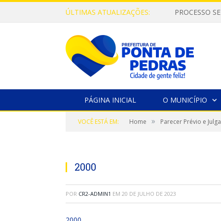
ÚLTIMAS ATUALIZAÇÕES:
PROCESSO SE
PÁGINA INICIAL
O MUNICÍPIO
»
VOCÊ ESTÁ EM:
Home
Parecer Prévio e Jul
2000
POR
CR2-ADMIN1
EM
20 DE JULHO DE 2023
2000