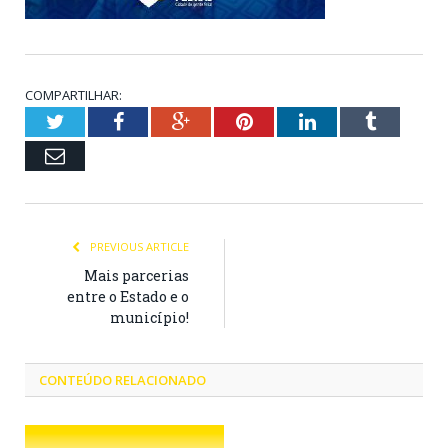
COMPARTILHAR:
Twitter
Facebook
Google+
Pinterest
LinkedIn
Tumblr
Email
PREVIOUS ARTICLE
Mais parcerias
entre o Estado e o
município!
CONTEÚDO RELACIONADO