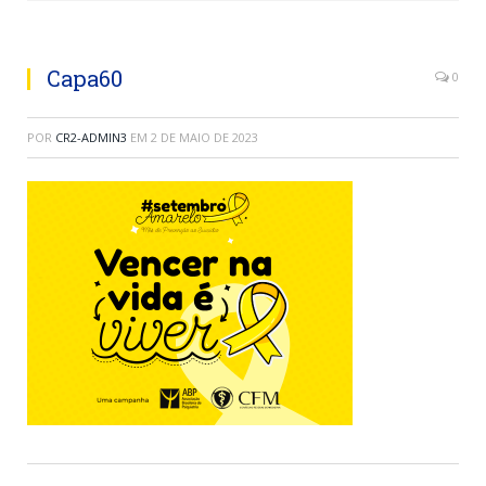
Capa60
0
POR
CR2-ADMIN3
EM
2 DE MAIO DE 2023