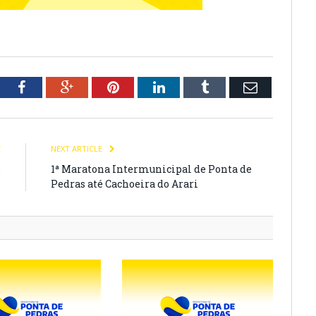
tter
Facebook
Google+
Pinterest
LinkedIn
Tumblr
Email
E
NEXT ARTICLE
e
1ª Maratona Intermunicipal de Ponta de
s
Pedras até Cachoeira do Arari