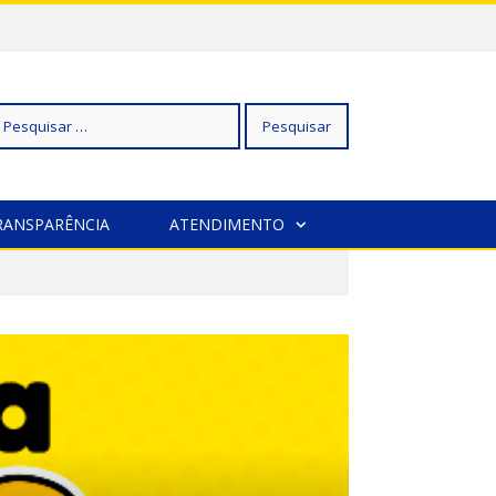
squisar
RANSPARÊNCIA
ATENDIMENTO
r: