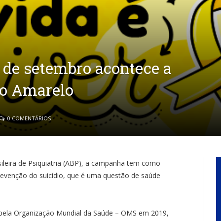
 de setembro acontece a
o Amarelo
0 COMENTÁRIOS
ileira de Psiquiatria (ABP), a campanha tem como
revenção do suicídio, que é uma questão de saúde
 pela Organização Mundial da Saúde – OMS em 2019,