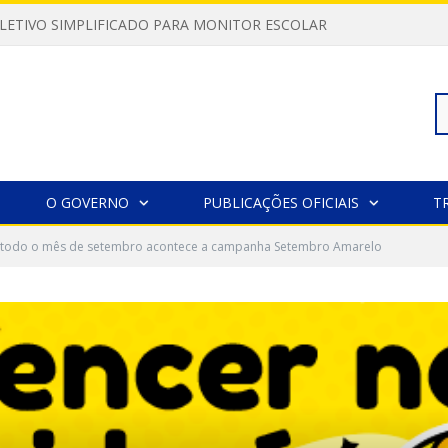
LETIVO SIMPLIFICADO PARA MONITOR ESCOLAR
Pe
O GOVERNO
PUBLICAÇÕES OFICIAIS
T
 todo o mês de setembro acontece a campanha Setembro Amarelo
po