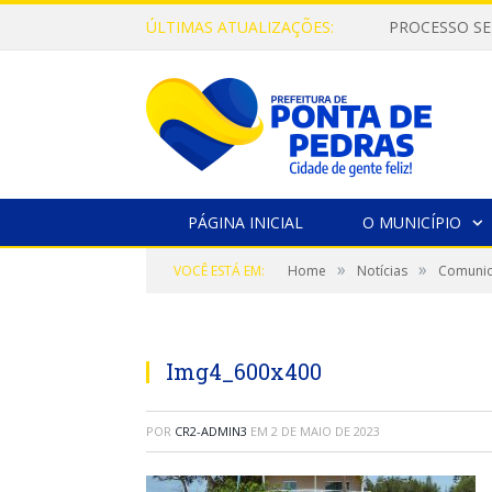
ÚLTIMAS ATUALIZAÇÕES:
PROCESSO SE
PÁGINA INICIAL
O MUNICÍPIO
»
»
VOCÊ ESTÁ EM:
Home
Notícias
Comunid
Img4_600x400
POR
CR2-ADMIN3
EM
2 DE MAIO DE 2023