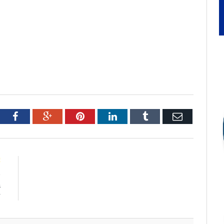
tter
Facebook
Google+
Pinterest
LinkedIn
Tumblr
Email
E
e
a
r