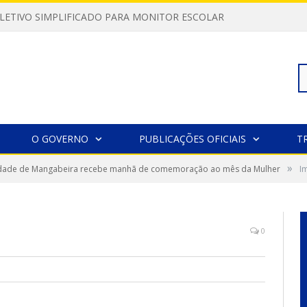
LETIVO SIMPLIFICADO PARA MONITOR ESCOLAR
Pe
O GOVERNO
PUBLICAÇÕES OFICIAIS
T
»
ade de Mangabeira recebe manhã de comemoração ao mês da Mulher
po
I
0