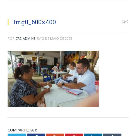
Img0_600x400
0
POR
CR2-ADMIN3
EM
2 DE MAIO DE 2023
COMPARTILHAR: