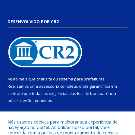
DESENVOLVIDO POR CR2
Muito mais que
criar site
ou
sistema para prefeituras
!
Realizamos uma
assessoria
completa, onde garantimos em
contrato que todas as exigências das
leis de transparência
pública
serão atendidas.
Conheça o
PNTP
e o
Radar da Transparência Pública
Nós usamos cookies para melhorar sua experiência de
navegação no portal. Ao utilizar nosso portal, você
concorda com a política de monitoramento de cookies.