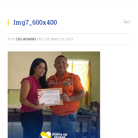
Img7_600x400
0
POR
CR2-ADMIN3
EM
2 DE MAIO DE 2023