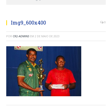
Img9_600x400
0
POR
CR2-ADMIN3
EM
2 DE MAIO DE 2023