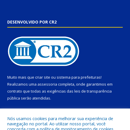
DESENVOLVIDO POR CR2
Muito mais que
criar site
ou
sistema para prefeituras
!
Realizamos uma
assessoria
completa, onde garantimos em
contrato que todas as exigências das
leis de transparência
pública
serão atendidas.
Conheça o
PNTP
e o
Radar da Transparência Pública
Nós usamos cookies para melhorar sua experiência de
navegação no portal. Ao utilizar nosso portal, você
concorda com a política de monitoramento de cookies.