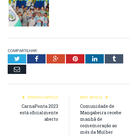
COMPARTILHAR:
Twitter
Facebook
Google+
Pinterest
LinkedIn
Tumblr
Email
PREVIOUS ARTICLE
NEXT ARTICLE
CarnaPonta 2023
Comunidade de
está oficialmente
Mangabeira recebe
aberto
manhã de
comemoração ao
mês da Mulher