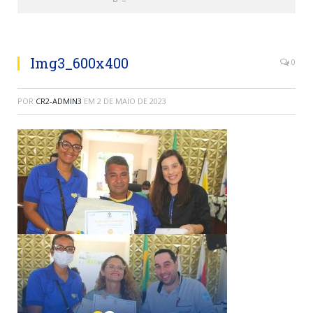
Img3_600x400
0
POR
CR2-ADMIN3
EM
2 DE MAIO DE 2023