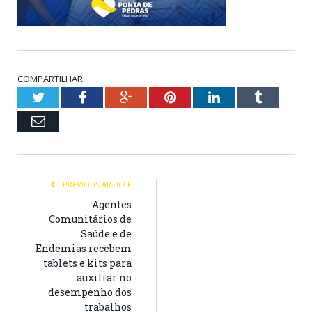
COMPARTILHAR:
Twitter
Facebook
Google+
Pinterest
LinkedIn
Tumblr
Email
PREVIOUS ARTICLE
Agentes
Comunitários de
Saúde e de
Endemias recebem
tablets e kits para
auxiliar no
desempenho dos
trabalhos