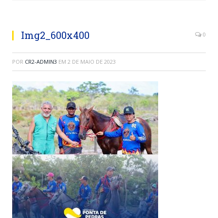
Img2_600x400
0
POR
CR2-ADMIN3
EM
2 DE MAIO DE 2023