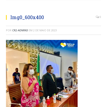
Img0_600x400
0
POR
CR2-ADMIN3
EM
2 DE MAIO DE 2023