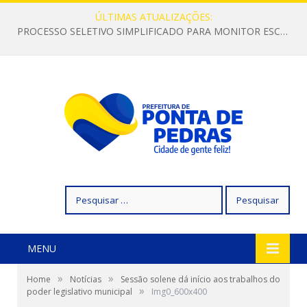
ÚLTIMAS ATUALIZAÇÕES:
PROCESSO SELETIVO SIMPLIFICADO PARA MONITOR ESCOLAR
Pesquisar
por:
MENU
»
»
Home
Notícias
Sessão solene dá início aos trabalhos do
»
poder legislativo municipal
Img0_600x400