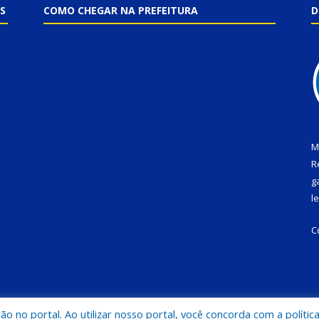
S
COMO CHEGAR NA PREFEITURA
D
M
R
g
l
C
 no portal. Ao utilizar nosso portal, você concorda com a polític