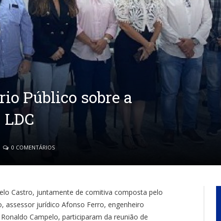
io Público sobre a
– LDC
0 COMENTÁRIOS
suelo Castro, juntamente de comitiva composta pelo
, assessor jurídico Afonso Ferro, engenheiro
, Ronaldo Campelo, participaram da reunião de