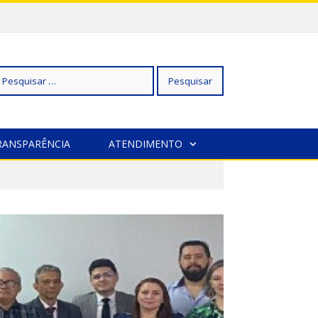
squisar
RANSPARÊNCIA
ATENDIMENTO
r: