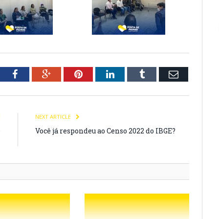
tter
Facebook
Google+
Pinterest
LinkedIn
Tumblr
Email
E
NEXT ARTICLE
e
Você já respondeu ao Censo 2022 do IBGE?
z