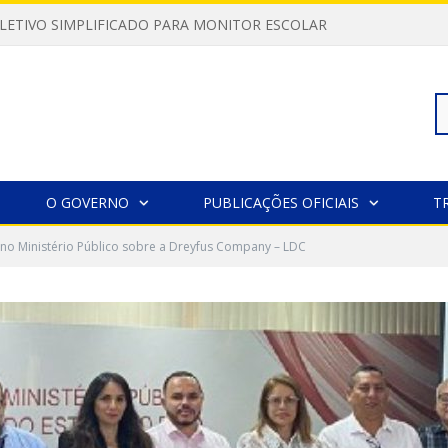
LETIVO SIMPLIFICADO PARA MONITOR ESCOLAR
Pe
O GOVERNO
PUBLICAÇÕES OFICIAIS
T
no Ministério Público sobre a Dreyfus Company – LDC
po