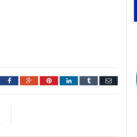
tter
Facebook
Google+
Pinterest
LinkedIn
Tumblr
Email
E
e
a