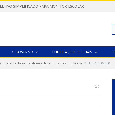
LETIVO SIMPLIFICADO PARA MONITOR ESCOLAR
Pe
O GOVERNO
PUBLICAÇÕES OFICIAIS
T
»
ão da frota da saúde através de reforma da ambulância
Img4_600x400
po
0