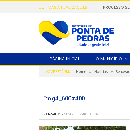
ÚLTIMAS ATUALIZAÇÕES:
PROCESSO SE
PÁGINA INICIAL
O MUNICÍPIO
»
»
VOCÊ ESTÁ EM:
Home
Notícias
Renovaç
Img4_600x400
POR
CR2-ADMIN3
EM
2 DE MAIO DE 2023