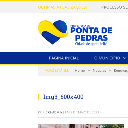
ÚLTIMAS ATUALIZAÇÕES:
PROCESSO SE
PÁGINA INICIAL
O MUNICÍPIO
»
»
VOCÊ ESTÁ EM:
Home
Notícias
Renovaç
Img3_600x400
POR
CR2-ADMIN3
EM
2 DE MAIO DE 2023