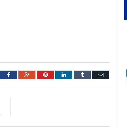
tter
Facebook
Google+
Pinterest
LinkedIn
Tumblr
Email
E
e
a