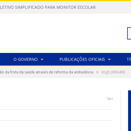
LETIVO SIMPLIFICADO PARA MONITOR ESCOLAR
Pe
O GOVERNO
PUBLICAÇÕES OFICIAIS
T
»
ão da frota da saúde através de reforma da ambulância
Img3_600x400
po
0