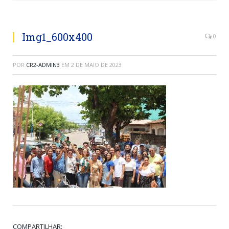
Img1_600x400
0
POR
CR2-ADMIN3
EM
2 DE MAIO DE 2023
COMPARTILHAR: