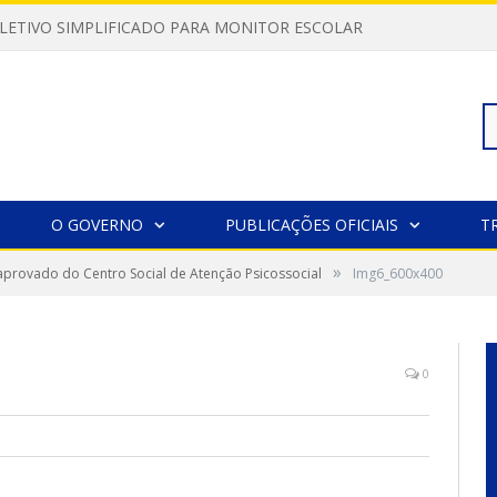
LETIVO SIMPLIFICADO PARA MONITOR ESCOLAR
Pe
O GOVERNO
PUBLICAÇÕES OFICIAIS
T
»
aprovado do Centro Social de Atenção Psicossocial
Img6_600x400
po
0