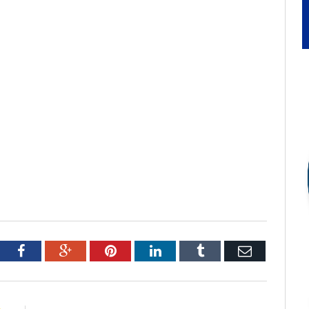
tter
Facebook
Google+
Pinterest
LinkedIn
Tumblr
Email