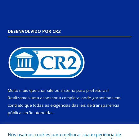
DESENVOLVIDO POR CR2
Muito mais que
criar site
ou
sistema para prefeituras
!
Realizamos uma
assessoria
completa, onde garantimos em
contrato que todas as exigências das
leis de transparência
pública
serão atendidas.
Conheça o
PNTP
e o
Radar da Transparência Pública
Nós usamos cookies para melhorar sua experiência de