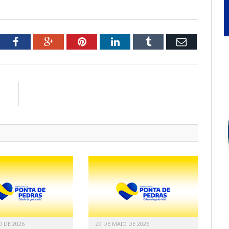
tter
Facebook
Google+
Pinterest
LinkedIn
Tumblr
Email
E
l
O DE 2026
29 DE MAIO DE 2026