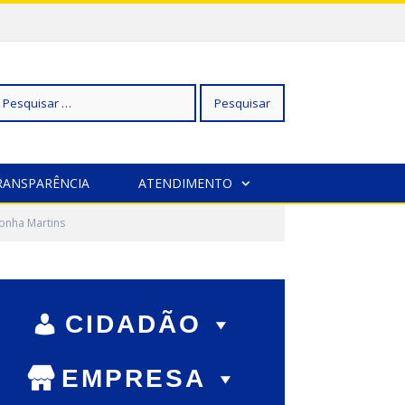
squisar
RANSPARÊNCIA
ATENDIMENTO
onha Martins
r:
CIDADÃO
EMPRESA