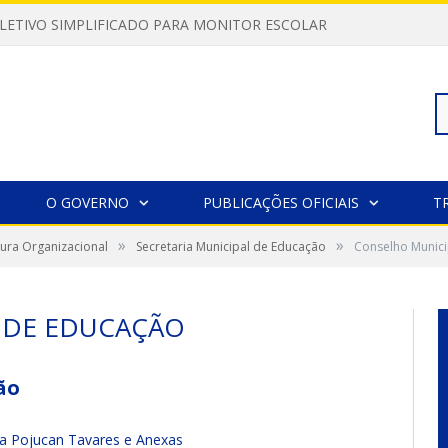
LETIVO SIMPLIFICADO PARA MONITOR ESCOLAR
Pe
O GOVERNO
PUBLICAÇÕES OFICIAIS
T
»
»
tura Organizacional
Secretaria Municipal de Educação
Conselho Munici
po
 DE EDUCAÇÃO
ão
a Pojucan Tavares e Anexas