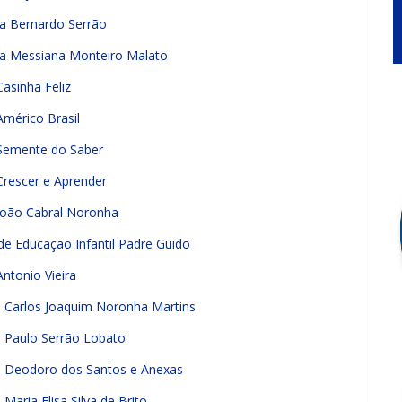
a Bernardo Serrão
la Messiana Monteiro Malato
asinha Feliz
Américo Brasil
 Semente do Saber
Crescer e Aprender
João Cabral Noronha
de Educação Infantil Padre Guido
ntonio Vieira
a Carlos Joaquim Noronha Martins
 Paulo Serrão Lobato
a Deodoro dos Santos e Anexas
aria Elisa Silva de Brito