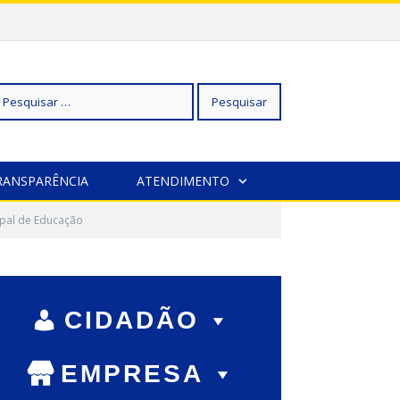
squisar
RANSPARÊNCIA
ATENDIMENTO
pal de Educação
r:
CIDADÃO
EMPRESA