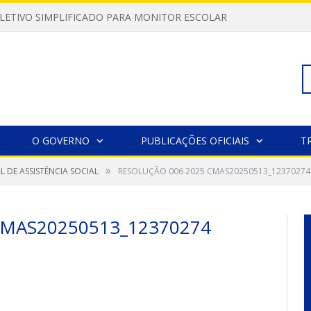
LETIVO SIMPLIFICADO PARA MONITOR ESCOLAR
Pe
O GOVERNO
PUBLICAÇÕES OFICIAIS
T
»
 DE ASSISTÊNCIA SOCIAL
RESOLUÇÃO 006 2025 CMAS20250513_12370274
po
CMAS20250513_12370274