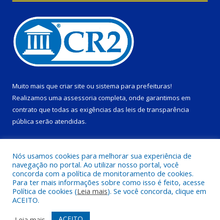
Muito mais que
criar site
ou
sistema para prefeituras
!
Realizamos uma
assessoria
completa, onde garantimos em
contrato que todas as exigências das
leis de transparência
pública
serão atendidas.
Conheça o
PNTP
e o
Radar da Transparência Pública
Nós usamos cookies para melhorar sua experiência de
navegação no portal. Ao utilizar nosso portal, você
concorda com a política de monitoramento de cookies.
Para ter mais informações sobre como isso é feito, acesse
Política de cookies (
Leia mais
). Se você concorda, clique em
Todos os direitos reservados a Prefeitura Municipal de Ponta de
ACEITO.
Pedras.
ACEITO
Leia mais