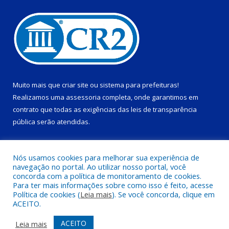
Muito mais que
criar site
ou
sistema para prefeituras
!
Realizamos uma
assessoria
completa, onde garantimos em
contrato que todas as exigências das
leis de transparência
pública
serão atendidas.
Conheça o
PNTP
e o
Radar da Transparência Pública
Nós usamos cookies para melhorar sua experiência de
navegação no portal. Ao utilizar nosso portal, você
concorda com a política de monitoramento de cookies.
Para ter mais informações sobre como isso é feito, acesse
Política de cookies (
Leia mais
). Se você concorda, clique em
Todos os direitos reservados a Prefeitura Municipal de Ponta de
ACEITO.
Pedras.
ACEITO
Leia mais