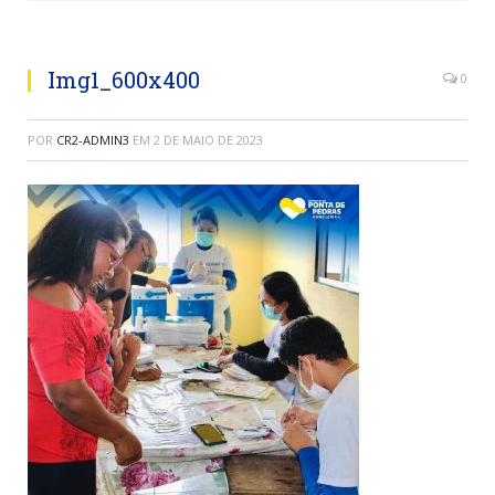
Img1_600x400
0
POR
CR2-ADMIN3
EM
2 DE MAIO DE 2023