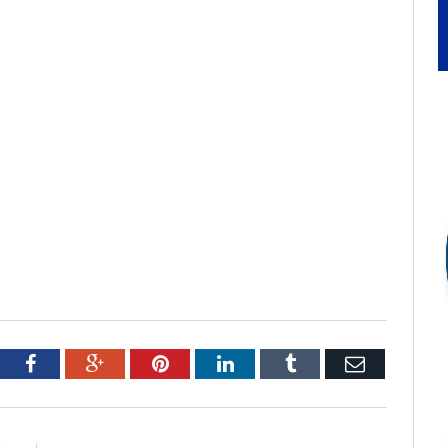
tter
Facebook
Google+
Pinterest
LinkedIn
Tumblr
Email