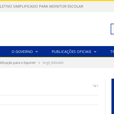
LETIVO SIMPLIFICADO PARA MONITOR ESCOLAR
Pe
O GOVERNO
PUBLICAÇÕES OFICIAIS
T
»
lificação para o Esporte!
Img6_600x400
po
0