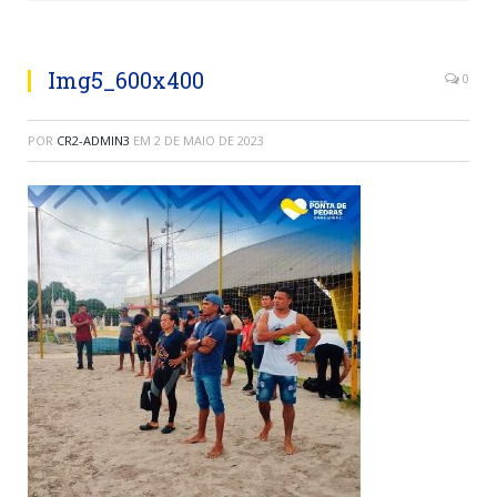
Img5_600x400
0
POR
CR2-ADMIN3
EM
2 DE MAIO DE 2023