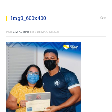
Img3_600x400
0
POR
CR2-ADMIN3
EM
2 DE MAIO DE 2023