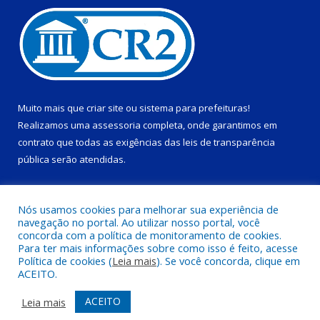
Muito mais que
criar site
ou
sistema para prefeituras
!
Realizamos uma
assessoria
completa, onde garantimos em
contrato que todas as exigências das
leis de transparência
pública
serão atendidas.
Conheça o
PNTP
e o
Radar da Transparência Pública
Nós usamos cookies para melhorar sua experiência de
navegação no portal. Ao utilizar nosso portal, você
concorda com a política de monitoramento de cookies.
Para ter mais informações sobre como isso é feito, acesse
Política de cookies (
Leia mais
). Se você concorda, clique em
Todos os direitos reservados a Prefeitura Municipal de Ponta de
ACEITO.
Pedras.
ACEITO
Leia mais
Acessar Área Administrativa
Acessar Webmail