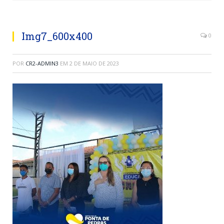
Img7_600x400
0
POR
CR2-ADMIN3
EM
2 DE MAIO DE 2023