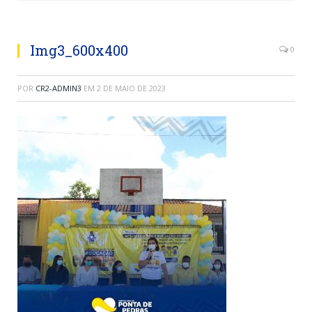
Img3_600x400
0
POR
CR2-ADMIN3
EM
2 DE MAIO DE 2023