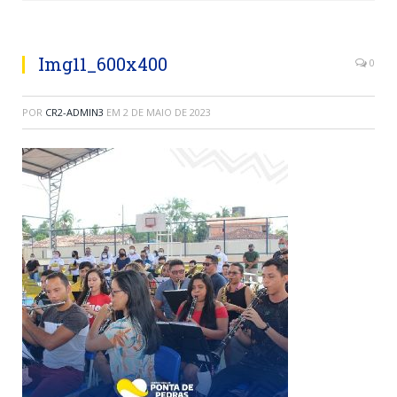
Img11_600x400
0
POR
CR2-ADMIN3
EM
2 DE MAIO DE 2023