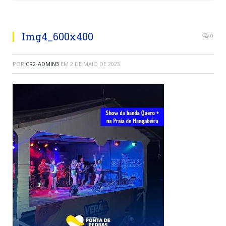
Img4_600x400
0
POR
CR2-ADMIN3
EM
2 DE MAIO DE 2023