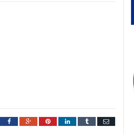
tter
Facebook
Google+
Pinterest
LinkedIn
Tumblr
Email