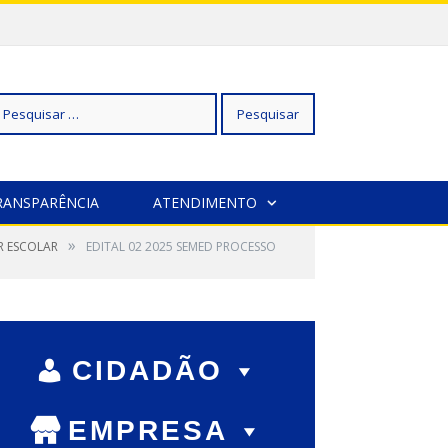
squisar
RANSPARÊNCIA
ATENDIMENTO
»
R ESCOLAR
r:
EDITAL 02 2025 SEMED PROCESSO
CIDADÃO
EMPRESA