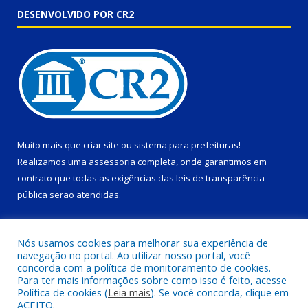
DESENVOLVIDO POR CR2
Muito mais que
criar site
ou
sistema para prefeituras
!
Realizamos uma
assessoria
completa, onde garantimos em
contrato que todas as exigências das
leis de transparência
pública
serão atendidas.
Conheça o
PNTP
e o
Radar da Transparência Pública
Nós usamos cookies para melhorar sua experiência de
navegação no portal. Ao utilizar nosso portal, você
concorda com a política de monitoramento de cookies.
Para ter mais informações sobre como isso é feito, acesse
Política de cookies (
Leia mais
). Se você concorda, clique em
Todos os direitos reservados a Prefeitura Municipal de Ponta de
ACEITO.