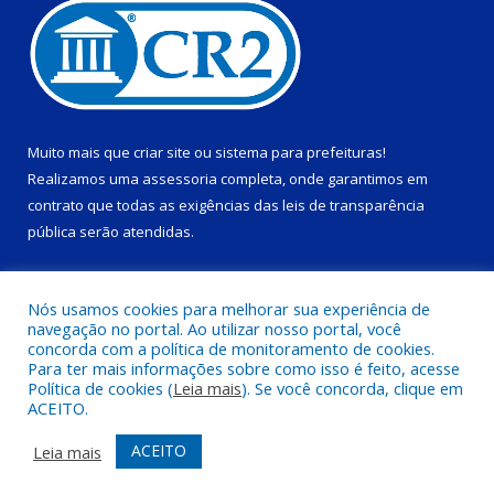
Muito mais que
criar site
ou
sistema para prefeituras
!
Realizamos uma
assessoria
completa, onde garantimos em
contrato que todas as exigências das
leis de transparência
pública
serão atendidas.
Conheça o
PNTP
e o
Radar da Transparência Pública
Nós usamos cookies para melhorar sua experiência de
navegação no portal. Ao utilizar nosso portal, você
concorda com a política de monitoramento de cookies.
Para ter mais informações sobre como isso é feito, acesse
Política de cookies (
Leia mais
). Se você concorda, clique em
Todos os direitos reservados a Prefeitura Municipal de Ponta de
ACEITO.
Pedras.
ACEITO
Leia mais
Acessar Área Administrativa
Acessar Webmail