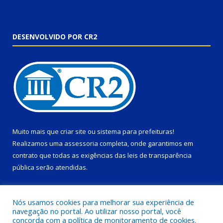
DESENVOLVIDO POR CR2
Muito mais que
criar site
ou
sistema para prefeituras
!
Realizamos uma
assessoria
completa, onde garantimos em
contrato que todas as exigências das
leis de transparência
pública
serão atendidas.
Conheça o
PNTP
e o
Radar da Transparência Pública
Nós usamos cookies para melhorar sua experiência de
navegação no portal. Ao utilizar nosso portal, você
concorda com a política de monitoramento de cookies.