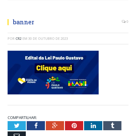
banner
0
POR
CR2
EM
30 DE OUTUBRO DE 2023
COMPARTILHAR:
Twitter
Facebook
Google+
Pinterest
LinkedIn
Tumblr
Email