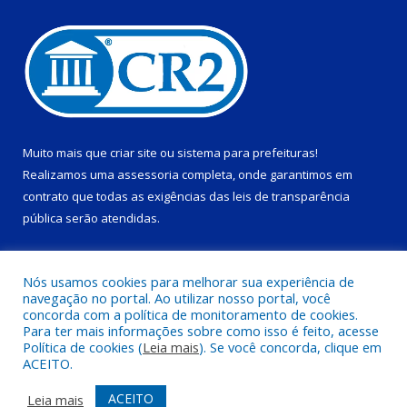
Muito mais que
criar site
ou
sistema para prefeituras
!
Realizamos uma
assessoria
completa, onde garantimos em
contrato que todas as exigências das
leis de transparência
pública
serão atendidas.
Conheça o
PNTP
e o
Radar da Transparência Pública
Nós usamos cookies para melhorar sua experiência de
navegação no portal. Ao utilizar nosso portal, você
concorda com a política de monitoramento de cookies.
Para ter mais informações sobre como isso é feito, acesse
Política de cookies (
Leia mais
). Se você concorda, clique em
Todos os direitos reservados a Prefeitura Municipal de Ponta de
ACEITO.
Pedras.
ACEITO
Leia mais