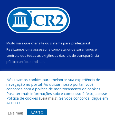
Muito mais que
criar site
ou
sistema para prefeituras
!
Realizamos uma
assessoria
completa, onde garantimos em
contrato que todas as exigências das
leis de transparência
pública
serão atendidas.
Conheça o
PNTP
e o
Radar da Transparência Pública
Nós usamos cookies para melhorar sua experiência de
navegação no portal. Ao utilizar nosso portal, você
concorda com a política de monitoramento de cookies.
Para ter mais informações sobre como isso é feito, acesse
Política de cookies (
Leia mais
). Se você concorda, clique em
Todos os direitos reservados a Prefeitura Municipal de Ponta de
ACEITO.
Pedras.
ACEITO
Leia mais