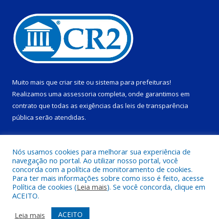
Muito mais que
criar site
ou
sistema para prefeituras
!
Realizamos uma
assessoria
completa, onde garantimos em
contrato que todas as exigências das
leis de transparência
pública
serão atendidas.
Conheça o
PNTP
e o
Radar da Transparência Pública
Nós usamos cookies para melhorar sua experiência de
navegação no portal. Ao utilizar nosso portal, você
concorda com a política de monitoramento de cookies.
Para ter mais informações sobre como isso é feito, acesse
Política de cookies (
Leia mais
). Se você concorda, clique em
Todos os direitos reservados a Prefeitura Municipal de Ponta de
ACEITO.
Pedras.
ACEITO
Leia mais