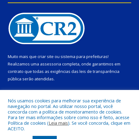
Muito mais que
criar site
ou
sistema para prefeituras
!
Realizamos uma
assessoria
completa, onde garantimos em
contrato que todas as exigências das
leis de transparência
pública
serão atendidas.
Conheça o
PNTP
e o
Radar da Transparência Pública
Nós usamos cookies para melhorar sua experiência de
navegação no portal. Ao utilizar nosso portal, você
concorda com a política de monitoramento de cookies.
Para ter mais informações sobre como isso é feito, acesse
Política de cookies (
Leia mais
). Se você concorda, clique em
Todos os direitos reservados a Prefeitura Municipal de Ponta de
ACEITO.
Pedras.