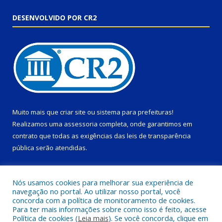
DESENVOLVIDO POR CR2
Muito mais que
criar site
ou
sistema para prefeituras
!
Realizamos uma
assessoria
completa, onde garantimos em
contrato que todas as exigências das
leis de transparência
pública
serão atendidas.
Conheça o
PNTP
e o
Radar da Transparência Pública
Nós usamos cookies para melhorar sua experiência de
navegação no portal. Ao utilizar nosso portal, você
concorda com a política de monitoramento de cookies.
Para ter mais informações sobre como isso é feito, acesse
Política de cookies (
Leia mais
). Se você concorda, clique em