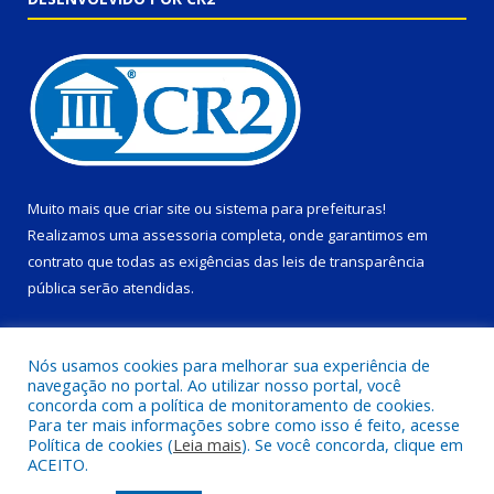
Muito mais que
criar site
ou
sistema para prefeituras
!
Realizamos uma
assessoria
completa, onde garantimos em
contrato que todas as exigências das
leis de transparência
pública
serão atendidas.
Conheça o
PNTP
e o
Radar da Transparência Pública
Nós usamos cookies para melhorar sua experiência de
navegação no portal. Ao utilizar nosso portal, você
concorda com a política de monitoramento de cookies.
Para ter mais informações sobre como isso é feito, acesse
Política de cookies (
Leia mais
). Se você concorda, clique em
Todos os direitos reservados a Prefeitura Municipal de Ponta de
ACEITO.
Pedras.